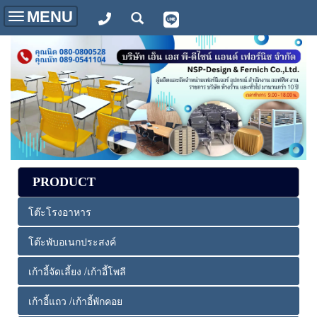
MENU
Toggle
navigation
PRODUCT
โต๊ะโรงอาหาร
โต๊ะพับอเนกประสงค์
เก้าอี้จัดเลี้ยง /เก้าอี้โพลี
เก้าอี้แถว /เก้าอี้พักคอย