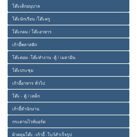
โต๊ะเด็กอนุบาล
โต๊ะนักเรียน /โต๊ะครู
โต๊ะกลม / โต๊ะอาหาร
เก้าอี้พลาสติก
โต๊ะคอม -โต๊ะทำงาน -ตู้ / เมลามีน
โต๊ะประชุม
เก้าอี้อาหาร ทั่วไป
โต๊ะ - ตู้ / เหล็ก
เก้าอี้สำนักงาน
กระดานไวท์บอร์ด
ผ้าคลุมโต๊ะ -เก้าอี้ -โบว์สำเร็จรูป