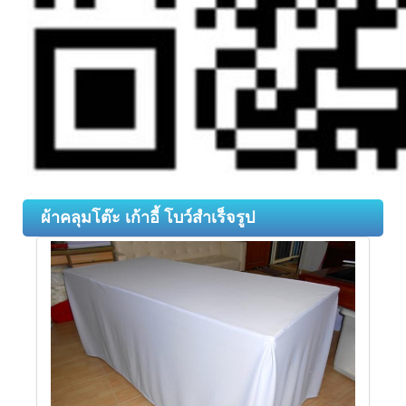
ผ้าคลุมโต๊ะ เก้าอี้ โบว์สำเร็จรูป