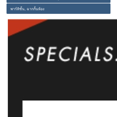
พาร์ทิชั้น, ฉากกั้นห้อง